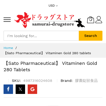
Skip
USD
to
Content
Search
Home
【Sato Pharmaceutical】 Vitaminen Gold 280 tablets
【Sato Pharmaceutical】 Vitaminen Gold
280 Tablets
SKU
4987316024608
Brand
膠囊錠狀食品
Skip