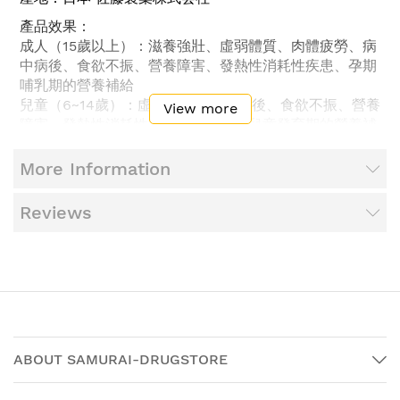
產品效果：
成人（15歲以上）：滋養強壯、虛弱體質、肉體疲勞、病
中病後、食欲不振、營養障害、發熱性消耗性疾患、孕期
哺乳期的營養補給
兒童（6~14歲）：虛弱體質、病中病後、食欲不振、營養
View more
障害、發熱性消耗性疾患、偏食兒、兒童發育期的營養補
給
More Information
用法、用量：
每日餐後服用1次，請嚴格遵守用法和劑量。
Reviews
服用此藥前後30分鐘不要喝茶、咖啡等。（可能會影響鐵
質吸收。）
● 成人（15歲以上）：一次2錠
● 兒童（6~14歲）：一次1錠
● 未滿6歲：請勿服用
成分：
2錠(成人一日最大量)中
● 富馬酸亞鐵 30 mg
ABOUT SAMURAI-DRUGSTORE
● 維生素A棕櫚酸酯 2.354 mg
● 膽鈣化醇 10µg