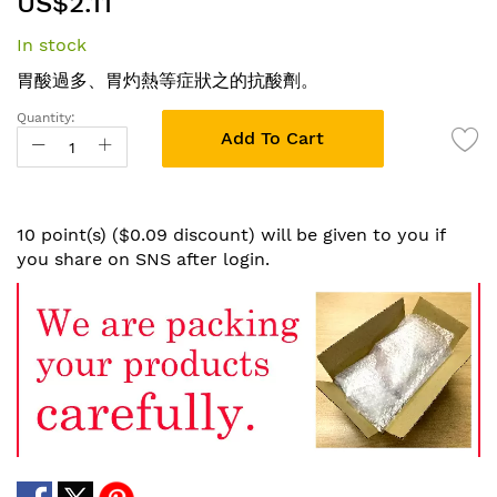
US$2.11
to
the
In stock
beginning
of
胃酸過多、胃灼熱等症狀之的抗酸劑。
the
Quantity:
images
Add To Cart
gallery
10 point(s) ($0.09 discount) will be given to you if
you share on SNS after login.