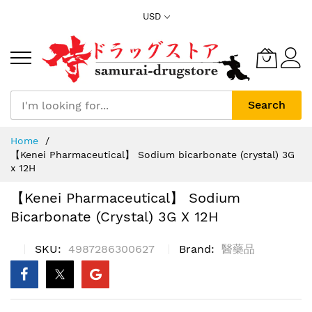
Skip
USD
to
Content
Search
Home
【Kenei Pharmaceutical】 Sodium bicarbonate (crystal) 3G
x 12H
【Kenei Pharmaceutical】 Sodium
Bicarbonate (crystal) 3G X 12H
SKU
4987286300627
Brand
醫藥品