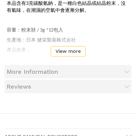
本品含有
克碳酸氫鈉，是一種白色結晶或結晶粉末，沒
3
有氣味，在潮濕的空氣中會逐漸分解。
容量：粉末狀
包入
/ 3g *12
生產地：日本
健栄製薬株式会社
產品效果：
View more
●
胸口灼熱、胃酸過多、胃不適、消化不良、胃脹氣、胃
重、噁心、宿醉、嘔吐、胃痛
More Information
Reviews
用法、用量：
飯前或餐間服用以下劑量，一日
次：
3
●
成人（
歲以上）：一次
包
15
1/3
●
未滿
歲：請勿服用
15
成分：