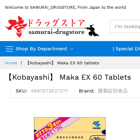
Skip
Welcome to SAMURAI_DRUGSTORE, From Japan to the world
to
Content
Shop By Department
| Special D
Home
【Kobayashi】 Maka EX 60 tablets
【Kobayashi】 Maka EX 60 Tablets
SKU
4987072027271
Brand
膠囊錠狀食品
Skip
to
the
end
of