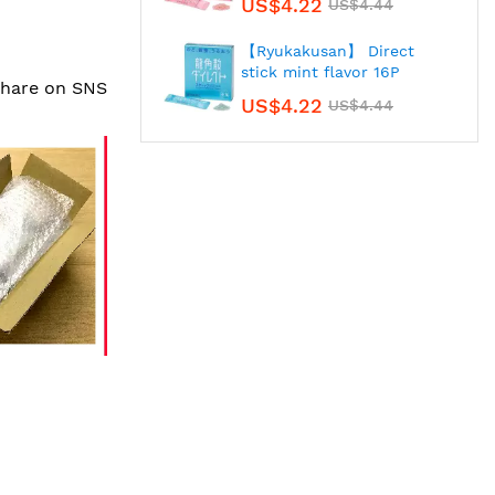
US$4.22
US$4.44
【Ryukakusan】 Direct
stick mint flavor 16P
 share on SNS
US$4.22
US$4.44