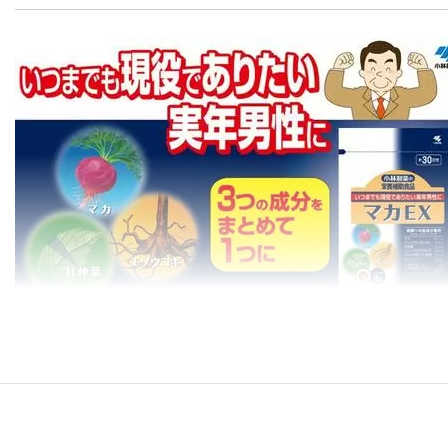
gallery
濃縮的瑪卡、北海道刺五加和高麗人參的全新組合！
馬卡，一種生長在南美洲秘魯安地斯山區海拔四千米以上的高
可以增加體力、增強耐力以及抵抗疲勞的力量，同時又可以增
後的印加大帝國。
每1粒中含瑪卡精華60.0毫克，從北海道刺五加、高麗人參