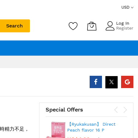
USD
Log In
Search
Register
Special Offers
【Ryukakusan】 Direct
時精力不足，
Peach flavor 16 P