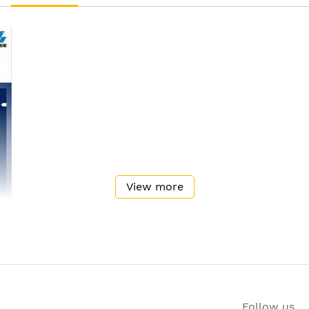
View more
原上的植物。數千年來瑪卡一直被印加人看做是安地斯山神賜的
強人類及動物的性能力及生育力，也就是因為的神奇效用，印加
、杜仲葉、咖啡萃取物等5種成分當中提取。本品的特點是在瑪
Follow us