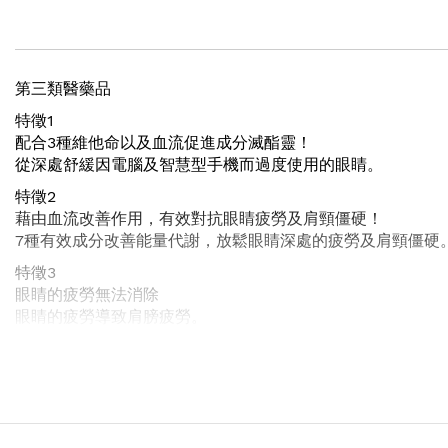
gallery
第三類醫藥品
特徵1
配合3種維他命以及血流促進成分滅酯靈！
從深處舒緩因電腦及智慧型手機而過度使用的眼睛。
特徵2
藉由血流改善作用，有效對抗眼睛疲勞及肩頸僵硬！
7種有效成分改善能量代謝，放鬆眼睛深處的疲勞及肩頸僵硬
特徵3
眼睛的疲勞無法消除
眼睛的疲勞導致肩膀疲勞。
效能、效果
1.緩和下列症狀：
眼睛疲勞、肌肉痠痛、關節痠痛（肩頸僵硬、腰痛、五十肩等
2.腳氣病
「唯若使用一個月後1.2.之症狀仍未改善，請向醫師或藥師諮