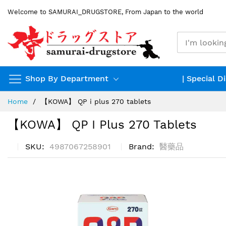
Skip
Welcome to SAMURAI_DRUGSTORE, From Japan to the world
to
Content
Shop By Department
| Special D
Home
【KOWA】 QP i plus 270 tablets
【KOWA】 QP I Plus 270 Tablets
SKU
4987067258901
Brand
醫藥品
Skip
to
the
end
of