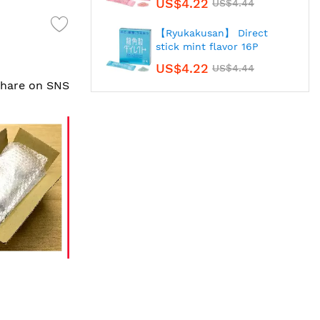
US$4.22
US$4.44
【Ryukakusan】 Direct
stick mint flavor 16P
US$4.22
US$4.44
 share on SNS