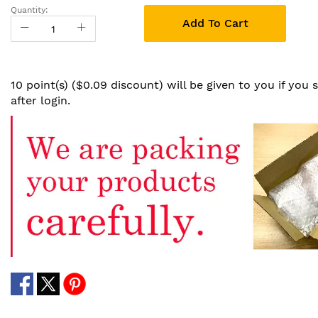
Quantity:
Add To Cart
10 point(s) ($0.09 discount) will be given to you if you
after login.