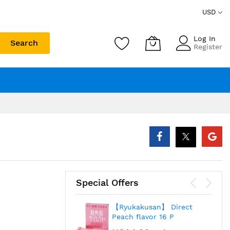
USD
Log In
Search
Register
Special Offers
【Ryukakusan】 Direct
Peach flavor 16 P