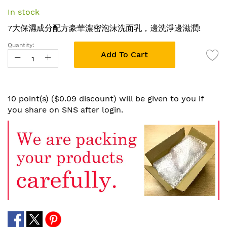
the
In stock
beginning
of
7大保濕成分配方豪華濃密泡沫洗面乳，邊洗淨邊滋潤!
the
Quantity:
images
Add To Cart
gallery
10 point(s) ($0.09 discount) will be given to you if
you share on SNS after login.