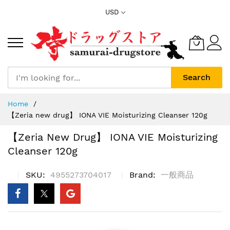
Skip
USD
to
Content
Search
Home
【Zeria new drug】 IONA VIE Moisturizing Cleanser 120g
【Zeria New Drug】 IONA VIE Moisturizing
Cleanser 120g
SKU
4955273704017
Brand
一般商品
Skip