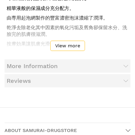
精華液般的保濕成分充分配方。
由専用起泡網製作的豐富濃密泡沫濃縮了潤澤。
乾淨去除老化其中因素的氧化污垢及舊角卻保留水分、洗
臉完的肌膚很滋潤。
按摩効果讓肌膚光滑透亮
View more
無著色
More Information
優雅花香
Reviews
付専用起泡網（日本製）
＜使用方法＞
起泡網沾濕、取出適量（約
）、輕輕柔出泡泡。
1.
2cm
充分起泡後、由網子取出泡泡。
2.
ABOUT SAMURAI-DRUGSTORE
充分的泡沫塗抹在全臉、泡沫用手掌畫大圈圈溫柔洗
3.