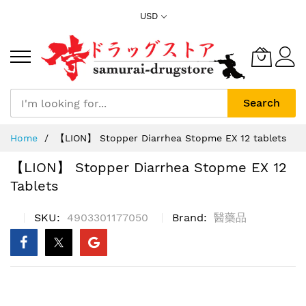
Skip
USD
to
Content
Search
Home
【LION】 Stopper Diarrhea Stopme EX 12 tablets
【LION】 Stopper Diarrhea Stopme EX 12
Tablets
SKU
4903301177050
Brand
醫藥品
Skip
to