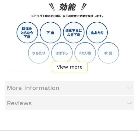
View more
【第二類醫藥品】
突然腹瀉了，吃一錠就馬上有效！
★體積更小，更迅速溶解。
More Information
★不需要用水才能吞服，可以隨時隨地服用。
★對通勤或會議/考試中的「突發性腹瀉」也有極佳的療
Reviews
效。
★本品中含有的提取物能抑制腸內異常收縮，降低腸內糞
便的產生速度。
★含有Berberine Tannate可抑制腸粘膜的發炎，並消除
導致腹瀉的病菌。