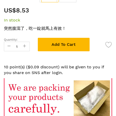
Skip
US$8.53
to
the
In stock
beginning
of
突然腹瀉了，吃一錠就馬上有效！
the
images
Quantity:
Add To Cart
gallery
10 point(s) ($0.09 discount) will be given to you if
you share on SNS after login.