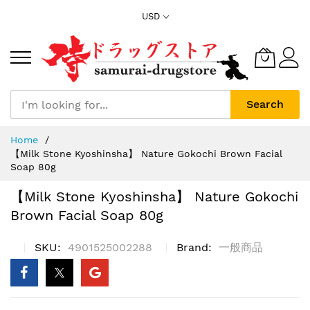
Skip
USD
to
Content
Search
Home
【Milk Stone Kyoshinsha】 Nature Gokochi Brown Facial
Soap 80g
【Milk Stone Kyoshinsha】 Nature Gokochi
Brown Facial Soap 80g
SKU
4901525002288
Brand
一般商品