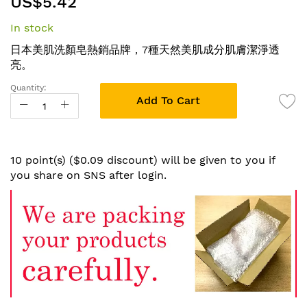
US$5.42
to
the
In stock
beginning
of
日本美肌洗顏皂熱銷品牌，7種天然美肌成分肌膚潔淨透
the
亮。
images
Quantity:
gallery
Add To Cart
10 point(s) ($0.09 discount) will be given to you if
you share on SNS after login.