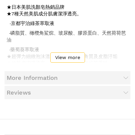
★
日本美肌洗顏皂熱銷品牌
★7
種天然美肌成分肌膚潔淨透亮。
‧
京都宇治綠茶萃取液
‧磷脂質、橄欖角鯊烷、玻尿酸、膠原蛋白、天然荷荷芭
油
‧藥蜀葵萃取液
★
超彈力細緻泡沫溫和洗淨肌膚老廢角質及皮脂汙垢
View more
★
使肌膚潔淨透亮，並散發放鬆心情的綠茶香味
More Information
【使用
方
法】
Reviews
・起泡網充分起泡、用泡沫按摩般溫柔洗淨後、再用水沖
洗乾淨。
【成分】